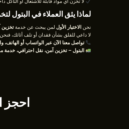
لا تخزن أي مواد قابلة للاشتعال أو التآكل د
لماذا يثق العملاء في البتول ل
نحن
الاختيار الأول
لمن يبحث عن خدمة
تخزين آ
لا داعي للقلق بشأن فقدان أو تلف أثاثك، فنحن ن
تواصل معنا الآن عبر الواتساب أو الهاتف، واحصل على خصم 
البتول – تخزين آمن، نقل احترافي، خدمة مو
احجز ا