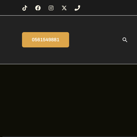
البحث
0561549881