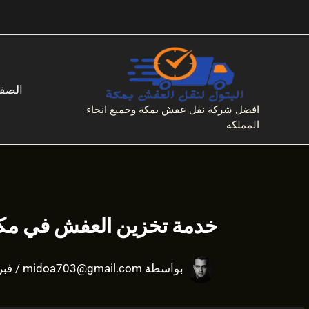
خطي
لى
لمحتوى
الصفح
افضل شركة نقل عفش بمكة وجميع انحاء
المملكة
خدمة تخزين العفش في مك
بواسطة
midoa703@gmail.com
/
فبراير