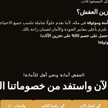
اخل المستودعات.
تخزين العفش؟
منة وموثوقة
في مكة، لأننا نقدم حلولًا شاملة تناسب جميع الاحتياج
لتزم بأعلى معايير الجودة والأمان لضمان راحة بالك.
50% على تخزين الأثاث!
ثوقة!
العفش أمانة ونحن أهل للأمانة!
لآن واستفد من خصوماتنا ا
اتصل الان
رقمنا الثانى
واتساب