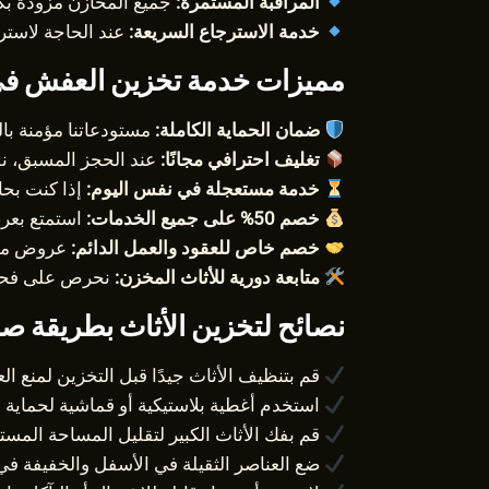
المراقبة المستمرة:
جميع المخازن مزودة بكا
خدمة الاسترجاع السريعة:
عند الحاجة لاستر
مميزات خدمة تخزين العفش في 
ضمان الحماية الكاملة:
مستودعاتنا مؤمنة با
تغليف احترافي مجانًا:
عند الحجز المسبق، نقد
خدمة مستعجلة في نفس اليوم:
إذا كنت بحا
خصم 50% على جميع الخدمات:
استمتع بعرض
خصم خاص للعقود والعمل الدائم:
عروض مميز
متابعة دورية للأثاث المخزن:
نحرص على فحص ا
نصائح لتخزين الأثاث بطريقة ص
قم بتنظيف الأثاث جيدًا قبل التخزين لمنع الع
استخدم أغطية بلاستيكية أو قماشية لحماية ال
قم بفك الأثاث الكبير لتقليل المساحة المست
ضع العناصر الثقيلة في الأسفل والخفيفة في 